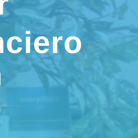
r
nciero
m