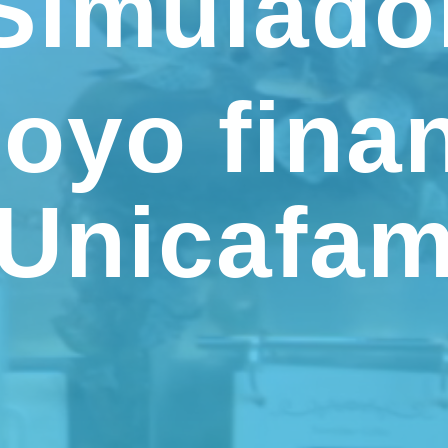
Simulado
oyo fina
Unicafa