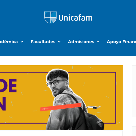
cadémica
Facultades
Admisiones
Apoyo Finan