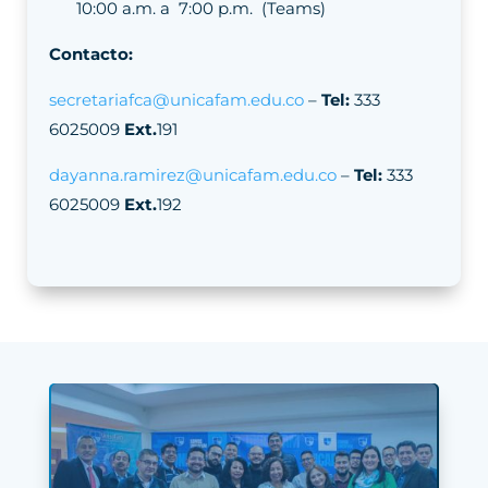
10:00 a.m. a 7:00 p.m. (Teams)
Contacto:
secretariafca@unicafam.edu.co
–
Tel:
333
6025009
Ext.
191
dayanna.ramirez@unicafam.edu.co
–
Tel:
333
6025009
Ext.
192