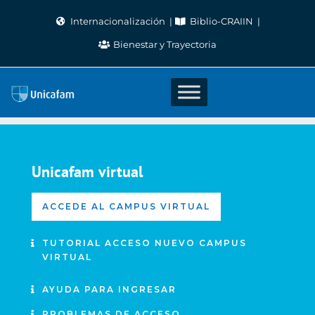
Skip
Internacionalización
Biblio-CRAIIN
to
Bienestar y Trayectoria
content
Unicafam virtual
ACCEDE AL CAMPUS VIRTUAL
TUTORIAL ACCESO NUEVO CAMPUS
VIRTUAL
AYUDA PARA INGRESAR
PROBLEMAS DE ACCESO