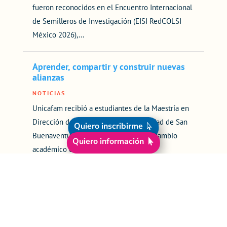
fueron reconocidos en el Encuentro Internacional
de Semilleros de Investigación (EISI RedCOLSI
México 2026),...
Aprender, compartir y construir nuevas
alianzas
NOTICIAS
Unicafam recibió a estudiantes de la Maestría en
Dirección de Empresas de la Universidad de San
Quiero inscribirme
Buenaventura en una jornada de intercambio
Quiero información
académico centrada...
Ganadores a becas de honor a la
excelencia académica Periodo 2026-II
NOTICIAS
La Fundación Universitaria Cafam reconoce el