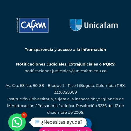
Transparencia y acceso a la información
Notificaciones Judiciales, Extrajudiciales o PQRS:
notificaciones.judiciales@unicafam.edu.co
Av. Cra. 68 No. 90-88 – Bloque 1 – Piso 1 (Bogotá, Colombia)
PBX:
3336025009
Institución Universitaria, sujeta a la inspección y vigilancia de
Mineducación / Personería Jurídica: Resolución 9336 del 12 de
diciembre de 2008.
1
¿Necesitas ayuda?
Quiero inscribirme