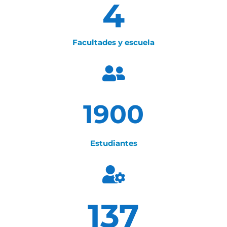
4
Facultades y escuela

1900
Estudiantes

137