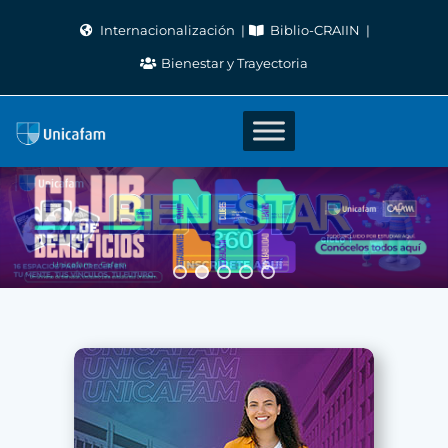
Skip
Internacionalización
Biblio-CRAIIN
to
Bienestar y Trayectoria
content