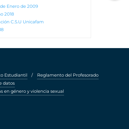
5 de Enero de 2009
ño 2018
ación C.S.U Unicafam
18
 Estudiantil
Reglamento del Profesorado
e datos
s en género y violencia sexual