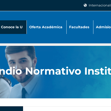
Internacional
Conoce la U
Oferta Académica
Facultades
Admisio
dio Normativo Instit