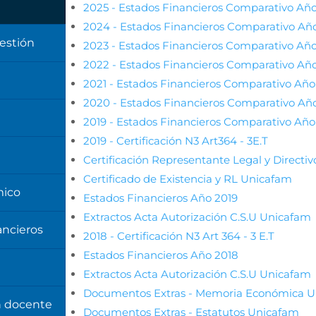
2025 - Estados Financieros Comparativo Año
2024 - Estados Financieros Comparativo Añ
Gestión
2023 - Estados Financieros Comparativo Año
2022 - Estados Financieros Comparativo Año
2021 - Estados Financieros Comparativo Año
2020 - Estados Financieros Comparativo Año
2019 - Estados Financieros Comparativo Año 
2019 - Certificación N3 Art364 - 3E.T
Certificación Representante Legal y Directi
Certificado de Existencia y RL Unicafam
ico
Estados Financieros Año 2019
Extractos Acta Autorización C.S.U Unicafam
ancieros
2018 - Certificación N3 Art 364 - 3 E.T
Estados Financieros Año 2018
Extractos Acta Autorización C.S.U Unicafam
Documentos Extras - Memoria Económica 
n docente
Documentos Extras - Estatutos Unicafam