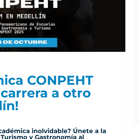
mica CONPEHT
 carrera a otro
ín!
cadémica inolvidable? Únete a la
 Turismo y Gastronomía al