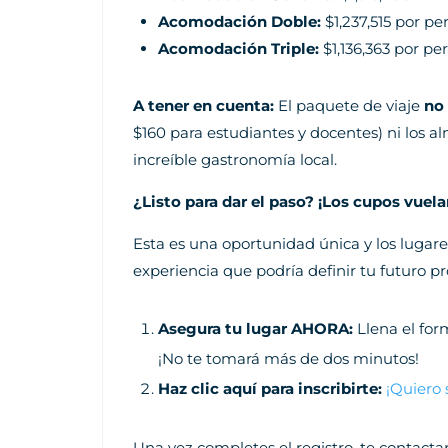
Acomodación Doble:
$1,237,515 por pe
Acomodación Triple:
$1,136,363 por pe
A tener en cuenta:
El paquete de viaje
no
$160 para estudiantes y docentes) ni los al
increíble gastronomía local.
¿Listo para dar el paso? ¡Los cupos vuela
Esta es una oportunidad única y los lugare
experiencia que podría definir tu futuro pr
Asegura tu lugar AHORA:
Llena el for
¡No te tomará más de dos minutos!
Haz clic aquí para inscribirte:
¡Quiero 
Una vez completes el registro, te contacta