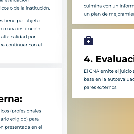
culmina con un informe
os o de la institución.
un plan de mejoramie
es tiene por objeto
 o una institución,
alta calidad por

ra continuar con el
4. Evaluaci
El CNA emite el juicio 
base en la autoevaluac
pares externos.
erna:
cos (profesionales
ario exigido) para
ón presentada en el