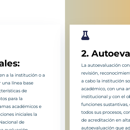

2. Autoeva
ales:
La autoevaluación cons
revisión, reconocimient
 a la institución o a
a cabo la institución 
 una línea base
académico, con una am
cterísticas de
institucional y con el o
tos para la
funciones sustantivas, 
gramas académicos e
todos sus procesos, c
ciones iniciales la
de acreditación en alt
Nacional de
autoevaluación que ad
na evaluación