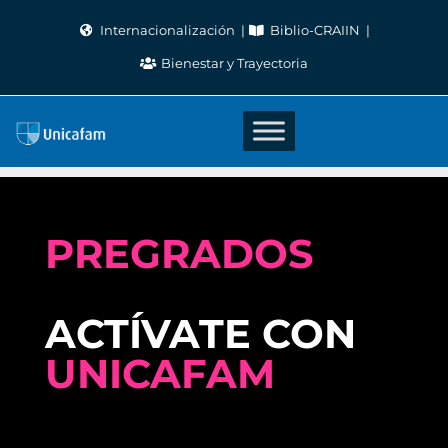
Skip
Internacionalización
Biblio-CRAIIN
to
Bienestar y Trayectoria
content
PREGRADOS
ACTÍVATE CON
UNICAFAM