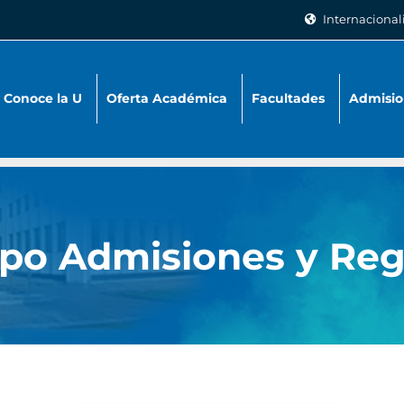
Internacional
Conoce la U
Oferta Académica
Facultades
Admisio
po Admisiones y Reg