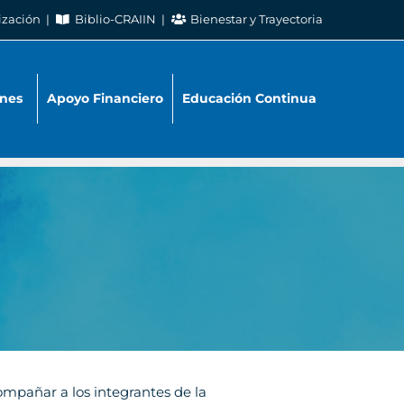
ización
Biblio-CRAIIN
Bienestar y Trayectoria
nes
Apoyo Financiero
Educación Continua
ompañar a los integrantes de la