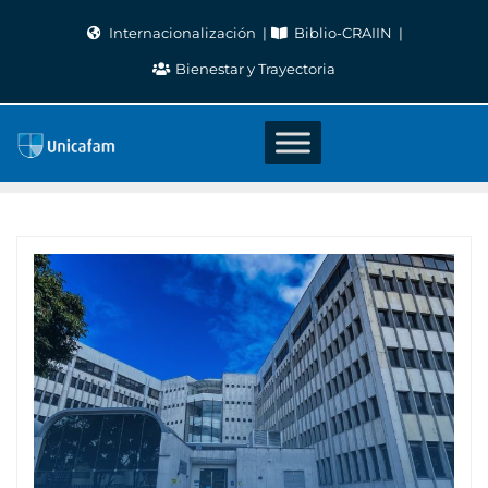
Skip
Internacionalización
Biblio-CRAIIN
to
Bienestar y Trayectoria
content