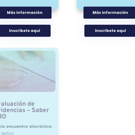
Más información
Más información
Inscríbete aquí
Inscríbete aquí
aluación de
idencias – Saber
RO
cio encuentro sincrónico:
 definir