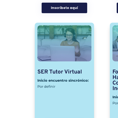
Inscríbete aquí
SER Tutor Virtual
Fo
Ha
Inicio encuentro sincrónico:
C
Por definir
In
Ini
Por