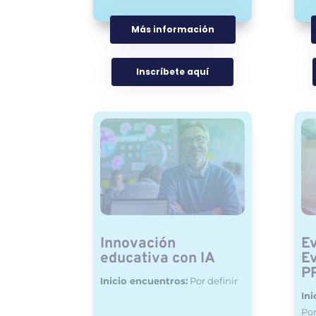
Más información
Inscríbete aquí
Innovación
Ev
educativa con IA
Ev
P
Inicio encuentros:
Por definir
Ini
Por