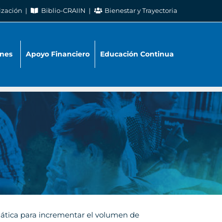
ización
Biblio-CRAIIN
Bienestar y Trayectoria
nes
Apoyo Financiero
Educación Continua
mática para incrementar el volumen de