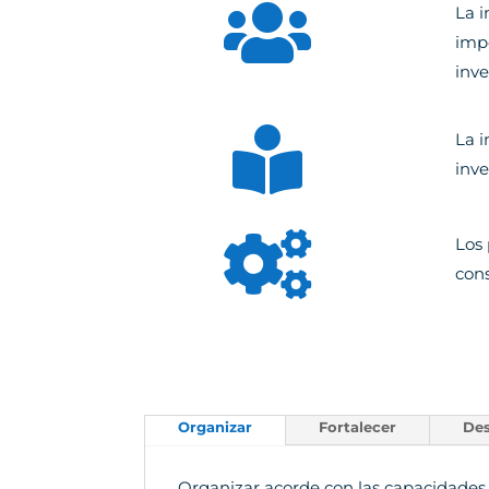

La i
impo
inve

La 
inve

Los 
cons
Organizar
Fortalecer
Des
Organizar acorde con las capacidades y