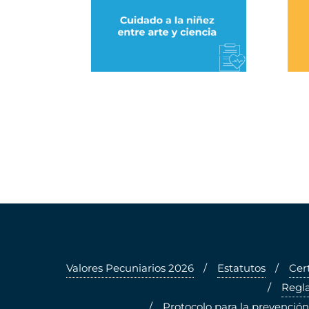
Valores Pecuniarios 2026
Estatutos
Cer
Regla
Protocolo para la prevención