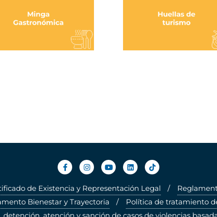
tificado de Existencia y Representación Legal
Reglamento
mento Bienestar y Trayectoria
Política de tratamiento d
, detención, atención y sanción de casos de violencias basada