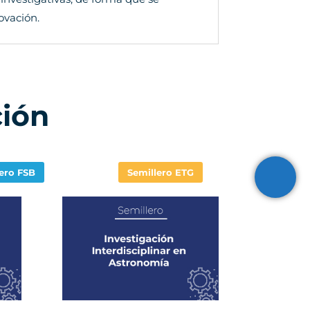
ovación.
ción
lero FSB
Semillero ETG