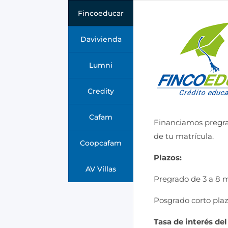
Fincoeducar
Davivienda
Lumni
Credity
Cafam
Financiamos pregra
de tu matrícula.
Coopcafam
Plazos:
AV Villas
Pregrado de 3 a 8 
Posgrado corto plaz
Tasa de interés de