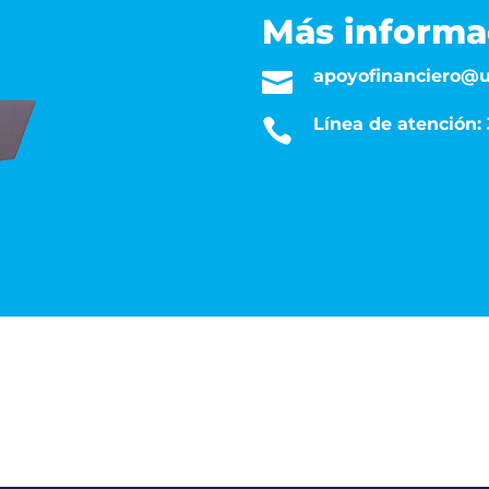
Más informa
apoyofinanciero@u

Línea de atención
