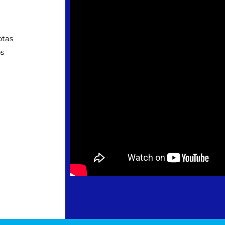
otas
os