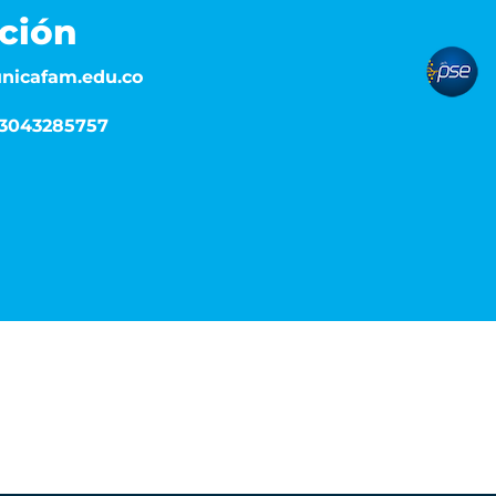
ción
pse
nicafam.edu.co
: 3043285757