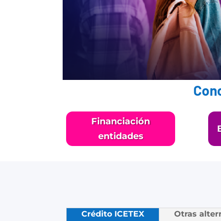
Cono
Financiación
entidades
Crédito ICETEX
Otras alter