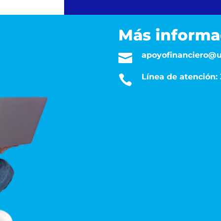
Más informa
apoyofinanciero@u

Línea de atención
