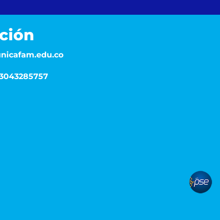
ción
nicafam.edu.co
: 3043285757
pse