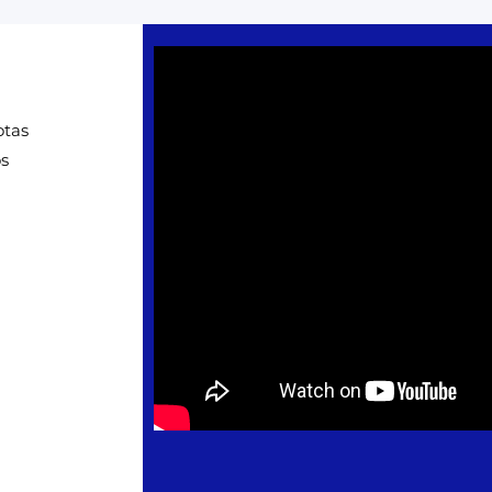
otas
os