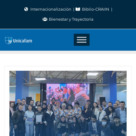
Skip
Internacionalización
Biblio-CRAIIN
to
Bienestar y Trayectoria
content